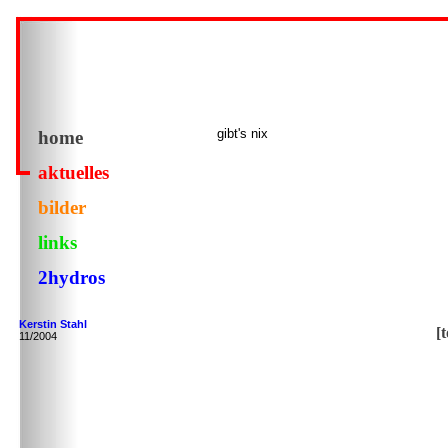
gibt's nix
home
aktuelles
bilder
links
2hydros
Kerstin Stahl
[
11/2004